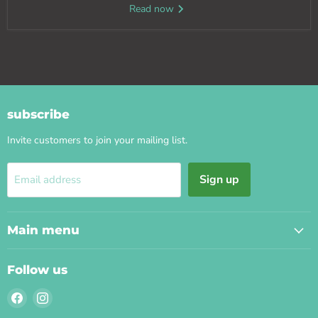
Read now
subscribe
Invite customers to join your mailing list.
Sign up
Email address
Main menu
Follow us
Find
Find
us
us