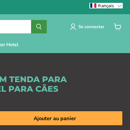
français
Se connecter
Voir
le
panier
ter Hotel
EM TENDA PARA
L PARA CÃES
Ajouter au panier