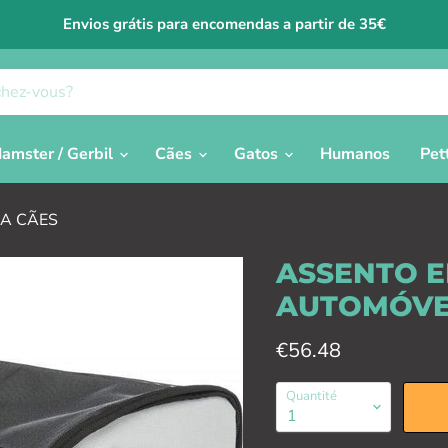
Envios grátis para encomendas a partir de 35€
amster / Gerbil
Cães
Gatos
Humanos
Pet
A CÃES
ASSENTO 
AUTOMÓVE
Prix actuel
€56.48
Quantité