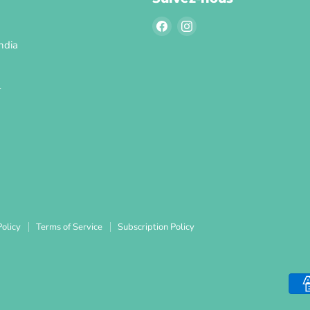
Trouvez-
Trouvez-
nous
nous
ndia
sur
sur
Facebook
Instagram
l
olicy
Terms of Service
Subscription Policy