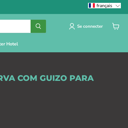
français
Se connecter
Voir
le
panier
ter Hotel
RVA COM GUIZO PARA