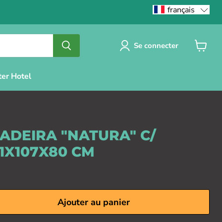
français
Se connecter
Voir
le
panier
ter Hotel
ADEIRA "NATURA" C/
51X107X80 CM
Ajouter au panier