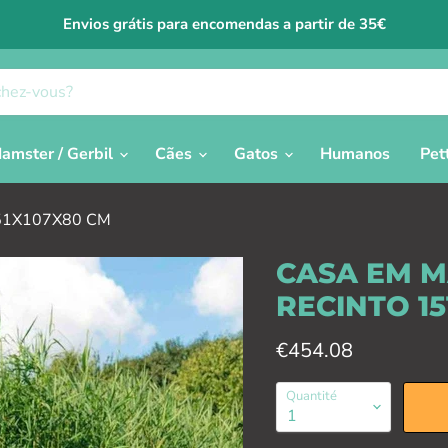
Envios grátis para encomendas a partir de 35€
amster / Gerbil
Cães
Gatos
Humanos
Pet
51X107X80 CM
CASA EM M
RECINTO 1
Prix actuel
€454.08
Quantité