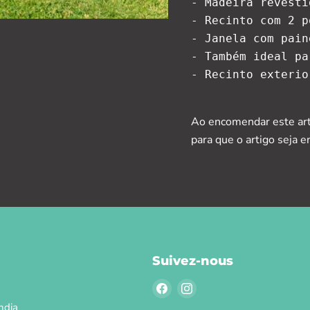
- Madeira revesti
- Recinto com 2 p
- Janela com pain
- Também ideal pa
- Recinto exterio
Ao encomendar este art
para que o artigo seja
Suivez-nous
Trouvez-
Trouvez-
nous
nous
ndia