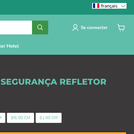
français
Se connecter
Voir
le
panier
ter Hotel
 SEGURANÇA REFLETOR
M
(M) 50 CM
(L) 60 CM