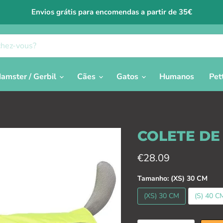
Envios grátis para encomendas a partir de 35€
amster / Gerbil
Cães
Gatos
Humanos
Pet
COLETE DE
Prix actuel
€28.09
Tamanho:
(XS) 30 CM
(XS) 30 CM
(S) 40 C