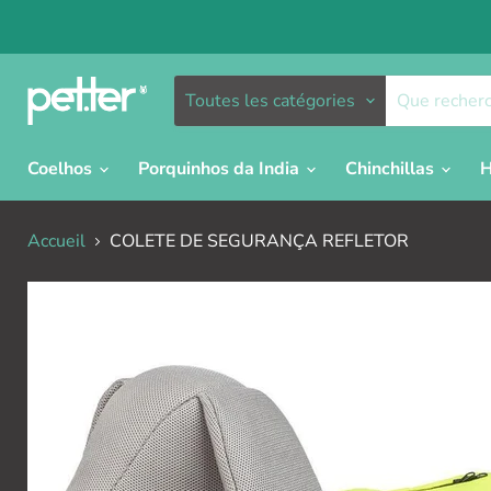
Toutes les catégories
Coelhos
Porquinhos da India
Chinchillas
H
Accueil
COLETE DE SEGURANÇA REFLETOR