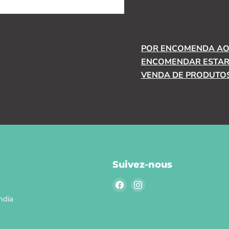
POR ENCOMENDA AO 
ENCOMENDAR ESTARÁ
VENDA DE PRODUTOS
Suivez-nous
Trouvez-
Trouvez-
nous
nous
ndia
sur
sur
Facebook
Instagram
l