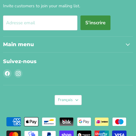
Invite customers to join your mailing list.
S'inscrire
Adresse email
Main menu
Suivez-nous
Trouvez-
Trouvez-
nous
nous
sur
sur
Facebook
Instagram
Langue
Français