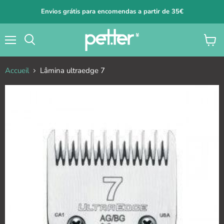
Envios grátis para encomendas a partir de 35€
Menu
Voir
le
panier
Accueil
Lâmina ultraedge 7