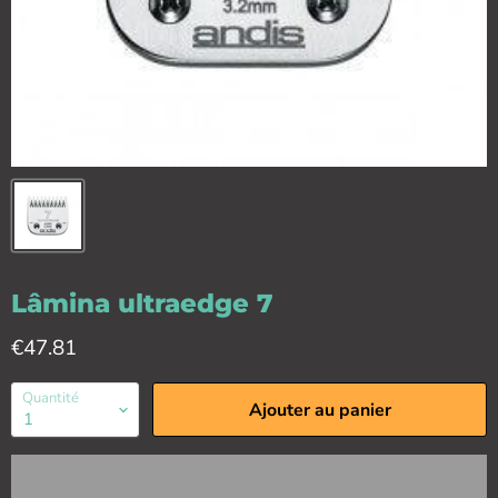
Lâmina ultraedge 7
Prix actuel
€47.81
Quantité
Ajouter au panier