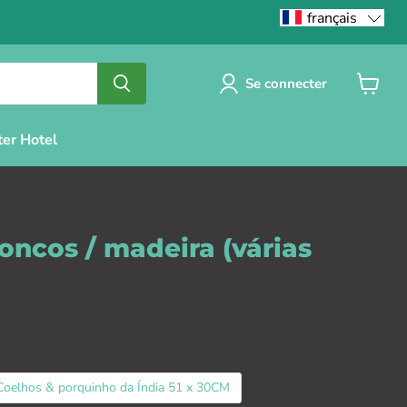
français
Se connecter
Voir
le
panier
ter Hotel
oncos / madeira (várias
Coelhos & porquinho da Índia 51 x 30CM