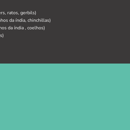
ers,
ratos
, gerbils)
os da índia, chinchillas)
hos da índia , coelhos)
os)