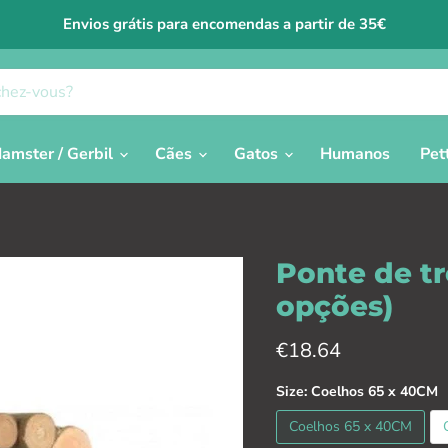
Envios grátis para encomendas a partir de 35€
amster / Gerbil
Cães
Gatos
Humanos
Pet
Ponte de tr
opções)
Prix actuel
€18.64
Size:
Coelhos 65 x 40CM
Coelhos 65 x 40CM