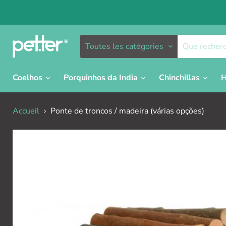
Toutes les catégories
Coelhos
Porquinhos da India
Chinchillas
H
Accueil
Ponte de troncos / madeira (várias opções)