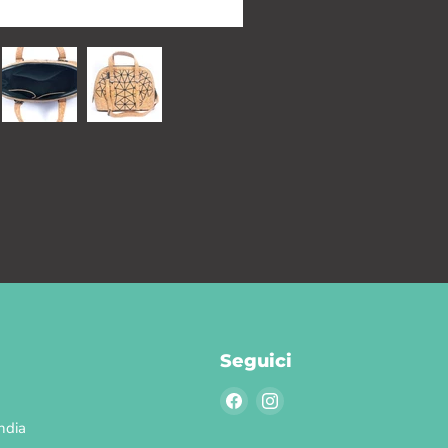
Seguici
Trovaci
Trovaci
su
su
ndia
Facebook
Instagram