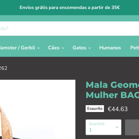
Envios grátis para encomendas a partir de 35€
amster / Gerbil
Cães
Gatos
Humanos
Pet
262
Mala Geomé
Mulher BAG
Prezzo attu
€44.63
Esaurito
Quantità