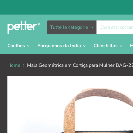
Tutte le categorie
Coelhos
Porquinhos da India
Chinchillas
H
Home
Mala Geométrica em Cortiça para Mulher BAG-2