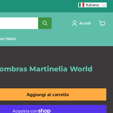
Italiano
Accedi
Visuali
il
carrello
ter Hotel
Sombras Martinelia World
Aggiungi al carrello