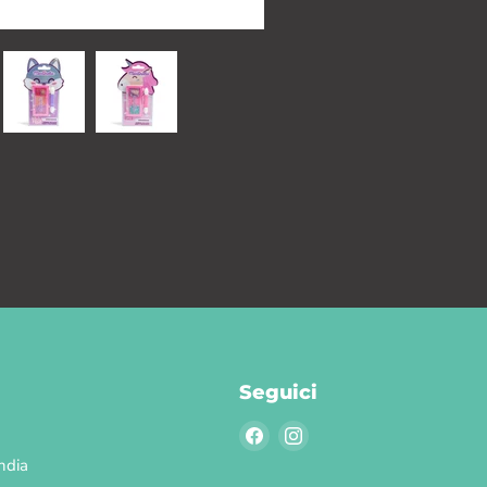
Seguici
Trovaci
Trovaci
su
su
ndia
Facebook
Instagram