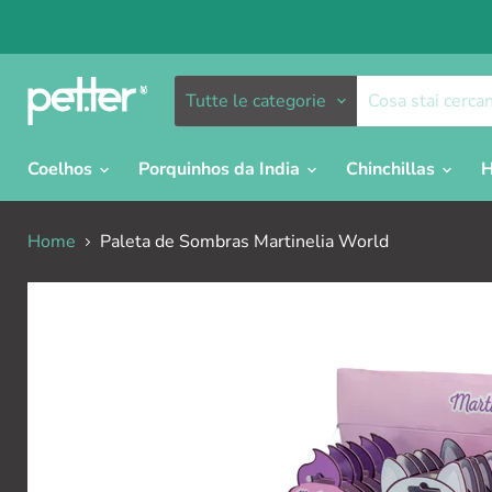
Tutte le categorie
Coelhos
Porquinhos da India
Chinchillas
H
Home
Paleta de Sombras Martinelia World