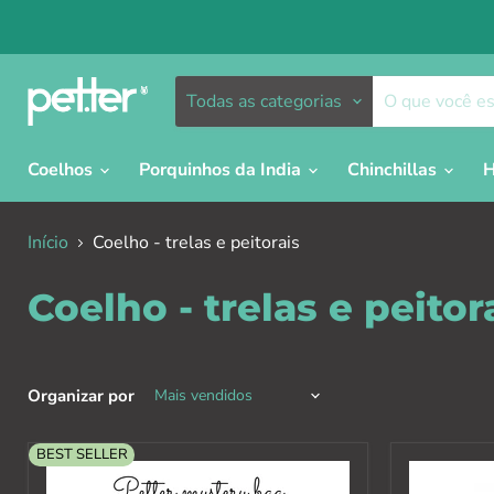
Todas as categorias
Coelhos
Porquinhos da India
Chinchillas
H
Início
Coelho - trelas e peitorais
Coelho - trelas e peitor
Organizar por
BEST SELLER