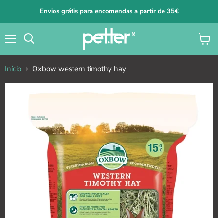
Envios grátis para encomendas a partir de 35€
Menu
Ver
carrin
Início
Oxbow western timothy hay