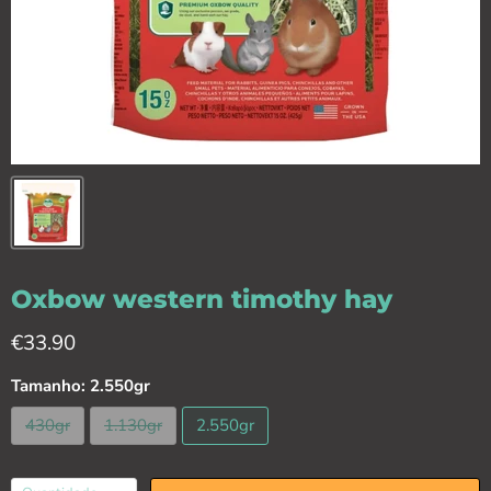
Oxbow western timothy hay
Preço Atual
€33.90
Tamanho:
2.550gr
430gr
1.130gr
2.550gr